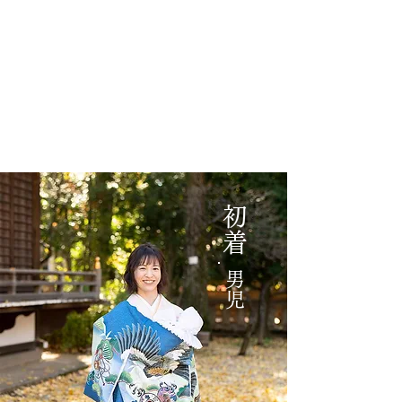
16,500
ぶ
円
ち
黄
ゃ
緑
ん
鼓
セ
に
ッ
鞠
ト
桜
（女
児
用）
ピ
ン
ク
3,300
円
​初着
男児