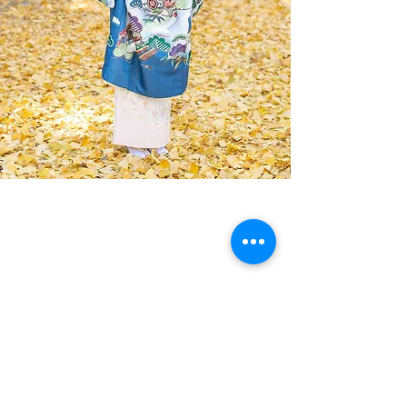
No.364 16,500円 黒 兜に松
No.365 16,500円 黒 兜に熨斗
No.364
No.365
16,500
16,500
円
円
黒
黒
兜
兜
に
に
松
熨
斗